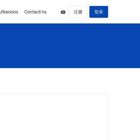
filiacions
Contacti'ns
注册
登录