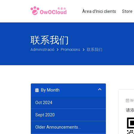
Àrea d'Inici clients
Stor
联系我们
Administració
Promocions
联系我们
By Month
We
Oct 2024
请
Sept 2020
Older Announcements...