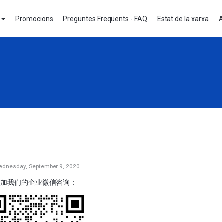
e
Promocions
Preguntes Freqüents - FAQ
Estat de la xarxa
A
dnesday, September 9, 2020
添加我们的企业微信咨询：