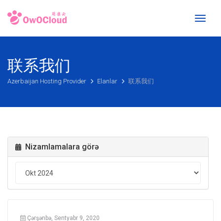
Toggl
naviga
联系我们
Azerbaijan Hosting Provider
Elanlar
联系我们
Nizamlamalara görə
Çərşənbə, Sentyabr 9, 2020