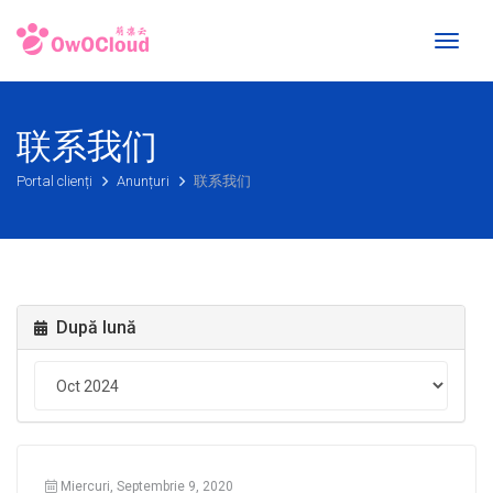
Toggl
naviga
联系我们
Portal clienți
Anunțuri
联系我们
După lună
Miercuri, Septembrie 9, 2020