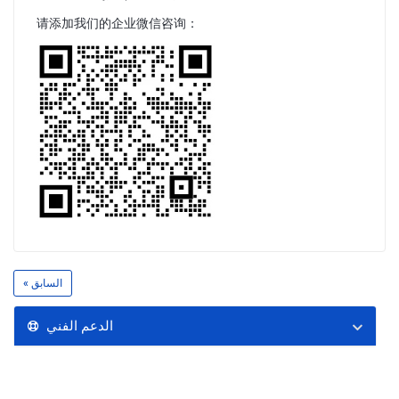
请添加我们的企业微信咨询：
« السابق
الدعم الفني