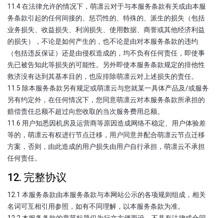
11.4 在法律允许的情况下，萌凛云对于与本服务条款有关或由本服
务条款引起的任何间接的、惩罚性的、特殊的、派生的损失（包括
业务损失、收益损失、利润损失、使用数据、商誉或其他经济利益
的损失），不论是如何产生的，也不论是由对本服务条款的违约
（包括违反保证）还是由侵权造成的，均不负有任何责任，即使事
先已被告知此等损失的可能性。另外即使本服务条款规定的排他性
救济没有达到其基本目的，也应排除萌凛云对上述损失的责任。
11.5 除本服务条款另有规定或萌凛云与您就某一具体产品及/或服务
另有约定外，在任何情况下，您同意萌凛云对本服务条款所承担的
赔偿责任总额不超过向您收取的当次服务费用总额。
11.6 用户知悉因机房及运营商等原因造成网络不稳定、用户体验差
等的，萌凛云有权进行节点迁移，用户同意并配合萌凛云节点迁移
方案，否则，由此造成的用户损失由用户自行承担，萌凛云不承担
任何责任。
12. 完整协议
12.1 本服务条款由本服务条款与本网站公示的各项规则组成，相关
名词可互相引用参照，如有不同理解，以本服务条款为准。
12.2 本服务条款的章节标题仅为行文方便而设，不具有法律或合同