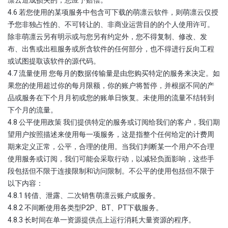
4.6 若您使用的某项服务中包含可下载的萌凛云软件，则萌凛云仅授
予您非独占性的、不可转让的、非商业运营目的的个人使用许可。
除非萌凛云另有明示或与您另有约定外，您不得复制、修改、发
布、出售或出租服务或所含软件的任何部分，也不得进行反向工程
或试图提取该软件的源代码。
4.7 流量使用 您每月的数据传输量是由您购买特定的服务来决定。如
果您的使用超过你的每月限额，你的账户将暂停，并根据不同的产
品或服务在下个月月初或您的账单日恢复。未使用的流量不结转到
下个月的流量。
4.8 公平使用政策 我们提供特定的服务或订阅给我们的客户，我们期
望用户按照描述来使用每一项服务，这是指整个任何给定的计费周
期来定义正常，公平，合理的使用。当我们判断某一个用户不合理
使用服务或订阅，我们可能会采取行动，以减轻负面影响，这些手
段包括但不限于连接限制和访问限制。不公平的使用包括但不限于
以下内容：
4.8.1 转借、泄露、二次销售萌凛云账户或服务。
4.8.2 不间断使用各类型P2P、BT、PT下载服务。
4.8.3 长时间在单一资源提供点上运行消耗大量资源的程序。