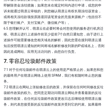
即解除资金冻结措施；如果您未在规定时间内进行申请，或您的申
诉未能通过萌凛云审核的，则您确认萌凛云有权长期冻结该资金，
或将相关冻结款项按原路退回该笔资金的充值来源账户（包括但不
限于银行账户、支付宝账户、微信账户等）。
6.5 您理解并认可，萌凛云在必要时将会对您使用的服务进行机房迁
移。萌凛云进行上述操作前至少提前7个自然日通知您，由于进行上
述操作可能需要修改您相关域名的解析，因此您需在接到萌凛云通
知后按照萌凛云通知的时间将域名解析修改到新的IP或域名上，否则
因此造成网站、应用无法访问的，由您自行负责。
7. 零容忍垃圾邮件政策
7.1 对于任何垃圾邮件在萌凛云上的使用是严格禁止的，如果您和您
的最终用户在萌凛云网络上使用 SPAM，我们有权随时终止您的服
务。
7.2 萌凛云在网站上张贴修改后的政策，并保留在任何时间修改反垃
圾邮件政策的权力。您同意定期访问萌凛云网站并查看最新的反垃
圾邮件政策，在任何反垃圾邮件政策更改日志后继续使用萌凛云服
务，则代表您接受新的反垃圾邮件政策并受到它的约束。如果最终