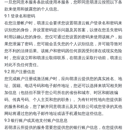
一旦您同意本服务条款或使用本服务，您即同意萌凛云按照以下条
款来使用和披露您的个人信息。
9.1 登录名和密码
在您注册帐户时，萌凛云会要求您设置萌凛云账户登录名和密码来
识别您的身份，并设置密码提示问题及其答案，以便在您丢失密码
时用以确认您的身份。您仅可通过您设置的密码来使用该账户，如
果您泄漏了密码，您可能会丢失您的个人识别信息，并可能导致对
您不利的法律后果。该账户和密码因任何原因受到潜在或现实危险
时，您应该立即和萌凛云取得联系，在萌凛云采取行动前，萌凛云
对此不负任何责任。
9.2 用户注册信息
您完成账户注册或激活账户时，应向萌凛云提供您的真实姓名、地
址、国籍、电话号码和电子邮件地址，您还可以选择来填写相关附
加信息（包括但不限于您公司所在的省份和城市、时区和邮政编
码、传真号码、个人主页和您的职务）。为有针对性地向您提供新
的服务和机会，您了解并同意萌凛云及其关联公司或您登录的其他
网站将通过您的电子邮件地址或该手机通知您这些信息。
9.3 银行账户或其他支付账户信息息
若萌凛云所提供的服务需要您提供您的银行账户信息，在您提供相