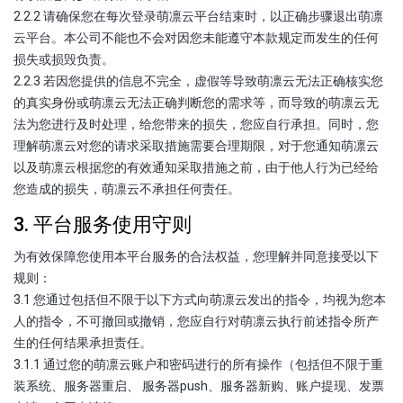
2.2.2 请确保您在每次登录萌凛云平台结束时，以正确步骤退出萌凛
云平台。本公司不能也不会对因您未能遵守本款规定而发生的任何
损失或损毁负责。
2.2.3 若因您提供的信息不完全，虚假等导致萌凛云无法正确核实您
的真实身份或萌凛云无法正确判断您的需求等，而导致的萌凛云无
法为您进行及时处理，给您带来的损失，您应自行承担。同时，您
理解萌凛云对您的请求采取措施需要合理期限，对于您通知萌凛云
以及萌凛云根据您的有效通知采取措施之前，由于他人行为已经给
您造成的损失，萌凛云不承担任何责任。
3. 平台服务使用守则
为有效保障您使用本平台服务的合法权益，您理解并同意接受以下
规则：
3.1 您通过包括但不限于以下方式向萌凛云发出的指令，均视为您本
人的指令，不可撤回或撤销，您应自行对萌凛云执行前述指令所产
生的任何结果承担责任。
3.1.1 通过您的萌凛云账户和密码进行的所有操作（包括但不限于重
装系统、服务器重启、 服务器push、服务器新购、账户提现、发票