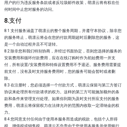
用户的行为违反服务条款或者反垃圾邮件政策，萌凛云将有权在任
何时间中止您对服务的访问。
8.支付
8.1 支付服务涵盖了萌凛云的整个服务周期，并遵守本协议，除非您
的服务终止，萌凛云将会在您的付款周期超时后删除您的服务，这
是一个自动过程并且不可逆转。
8.2 除非您和我们特别协商，并经过书面协定，否则您选择的服务的
安装费用和循环付款费用，应在在线订购时作为初始费用一并支
付，所有设置/安装费用和特殊设置费用不予退还。服务费用需要提
前支付，没有及时支持服务费用时，您的服务可能会暂时或者删
除。
8.3 在注册时，您必须选择一个付款方式，萌凛云保留与第三方签订
协议来处理所有付款请求的权力。这样的第三方可能施加额外的条
款和条件来管理支付处理。如果你到期为及时支付所应支付的服务
费用，萌凛云将保留权力在法律允许的范围内收取一定滞纳金的权
力。
8.4 您同意支付任何由于使用本服务而造成的税款，包括个人所得
税、增值税或销售税。萌凛云不负责由于您使用本服务并使用银行