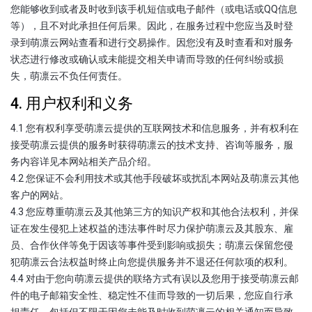
您能够收到或者及时收到该手机短信或电子邮件（或电话或QQ信息
等），且不对此承担任何后果。因此，在服务过程中您应当及时登
录到萌凛云网站查看和进行交易操作。因您没有及时查看和对服务
状态进行修改或确认或未能提交相关申请而导致的任何纠纷或损
失，萌凛云不负任何责任。
4. 用户权利和义务
4.1 您有权利享受萌凛云提供的互联网技术和信息服务，并有权利在
接受萌凛云提供的服务时获得萌凛云的技术支持、咨询等服务，服
务内容详见本网站相关产品介绍。
4.2 您保证不会利用技术或其他手段破坏或扰乱本网站及萌凛云其他
客户的网站。
4.3 您应尊重萌凛云及其他第三方的知识产权和其他合法权利，并保
证在发生侵犯上述权益的违法事件时尽力保护萌凛云及其股东、雇
员、合作伙伴等免于因该等事件受到影响或损失；萌凛云保留您侵
犯萌凛云合法权益时终止向您提供服务并不退还任何款项的权利。
4.4 对由于您向萌凛云提供的联络方式有误以及您用于接受萌凛云邮
件的电子邮箱安全性、稳定性不佳而导致的一切后果，您应自行承
担责任，包括但不限于因您未能及时收到萌凛云的相关通知而导致