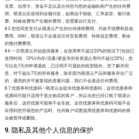
支票、信用卡、资金不足以及任何您与您的金融机构产生的任何费
用。萌凛云应该得到全额付款，如果由于税收、汇率差异、银行收
费、转账收费等产生额外费用，您需要自行支付。
8.5 您也同意支付从萌凛云产生的任何律师费用、代收手续费和其他
费用。同时，萌凛云不会退还任何安装费用、特殊设定费用、剩余
的预付费费用。
8.6 一旦萌凛云开始提供服务，在使用率不超过20%的情况下(包括已
使用时间、CPU/内存/流量/硬盘等所有资源占用均不超过20%)，您
可以在7天内申请退款，已注明不可退款的机型除外。您了解并同
意，对于超出7天的所有服务，除非因为萌凛云产品和服务存在广泛
的，通用的并可被复现的质量问题，我们不会退还任何费用。
8.7 优惠券和优惠码 –萌凛云会提供优惠券和优惠码，这些优惠券和
优惠码可能只适用于首次购买的客户，所以当您已经订购了萌凛云
服务后，这些优惠可能将不会生效。这些优惠券和优惠码可能不会
应用到您升级您的产品时。任何账户试图滥用优惠券和优惠码的将
会被暂停或删除。
9. 隐私及其他个人信息的保护