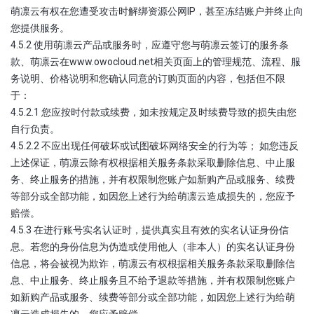
萌凛云有权在您遭受攻击时解绑资源公网IP，甚至冻结账户并终止向
您提供服务。
4.5.2 使用萌凛云产品或服务时，应遵守您与萌凛云签订的服务条
款、萌凛云在www.owocloud.net相关页面上的管理规范、流程、服
务说明、价格说明和您确认同意的订购页面的内容，包括但不限
于：
4.5.2.1 您应按时付款或续费，如未按规定及时续费导致的损失由您
自行负责。
4.5.2.2 不应出现任何破坏或试图破坏网络安全的行为等； 如您违反
上述保证，萌凛云除有权根据相关服务条款采取删除信息、中止服
务、终止服务的措施，并有权限制您账户如新购产品或服务、续费
等部分或全部功能，如因您上述行为给萌凛云造成损失的，您应予
赔偿。
4.5.3 在进行账号实名认证时，提供真实且有效的实名认证身份信
息。若您的身份信息为伪造或使用他人（非本人）的实名认证身份
信息，将会被视为欺诈，萌凛云有权根据相关服务条款采取删除信
息、中止服务、终止服务且不给予退款等措施，并有权限制您账户
如新购产品或服务、续费等部分或全部功能，如因您上述行为给萌
凛云造成损失的，您应予赔偿。