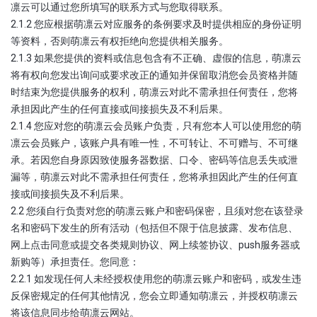
凛云可以通过您所填写的联系方式与您取得联系。
2.1.2 您应根据萌凛云对应服务的条例要求及时提供相应的身份证明
等资料，否则萌凛云有权拒绝向您提供相关服务。
2.1.3 如果您提供的资料或信息包含有不正确、虚假的信息，萌凛云
将有权向您发出询问或要求改正的通知并保留取消您会员资格并随
时结束为您提供服务的权利，萌凛云对此不需承担任何责任，您将
承担因此产生的任何直接或间接损失及不利后果。
2.1.4 您应对您的萌凛云会员账户负责，只有您本人可以使用您的萌
凛云会员账户，该账户具有唯一性，不可转让、不可赠与、不可继
承。若因您自身原因致使服务器数据、口令、密码等信息丢失或泄
漏等，萌凛云对此不需承担任何责任，您将承担因此产生的任何直
接或间接损失及不利后果。
2.2 您须自行负责对您的萌凛云账户和密码保密，且须对您在该登录
名和密码下发生的所有活动（包括但不限于信息披露、发布信息、
网上点击同意或提交各类规则协议、网上续签协议、push服务器或
新购等）承担责任。您同意：
2.2.1 如发现任何人未经授权使用您的萌凛云账户和密码，或发生违
反保密规定的任何其他情况，您会立即通知萌凛云，并授权萌凛云
将该信息同步给萌凛云网站。