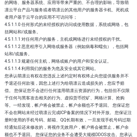
的网络、服务器系统、应用等带来严重的、不合理的影响，导致萌
凛云平台产品与服务或者萌凛云的其他用户的服务器卡机、死机或
者用户基于云平台的应用不可访问等；
4.5.1.1.0 任何形式的未经授权的访问或使用数据，系统或网络，包
括网站和/或服务。
4.5.1.1.1 对任何用户的服务，主机或网络进行未经授权的干扰。
4.5.1.1.2 恶意程序引入网络或服务器（例如病毒和蠕虫），包括网
站和/或服务。
4.5.1.1.3 规避任何主机，网络或账户的用户和安全认证。
4.5.1.1.4 利用我们的服务为危及安全或其它网站。
您承认萌凛云有权在您违反上述约定时有权终止向您提供服务并不
予退还任何款项，因您上述行为给萌凛云造成损失的，您应予赔
偿。 您保证您不会进行任何滥用萌凛云资源的行为，包括但不仅限
于任何与黑客攻击相关的行为、虚拟货币挖矿、网格计算、抢购
等。一经发现，帐户将会被禁止，帐户余额也不予退回。 您保证您
不会在网站未经过萌凛云完成ICP备案的情况下对外开放。 您保证注
册时使用的手机号码、邮箱、QQ长期有效，一旦发现手机号码过期
经通知后还未修改的，将视作无效用户，帐户将会被禁止，帐户余
额也不予退回。 您保证您的业务不会遭受大规模DDOS攻击。您承认