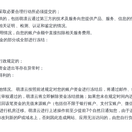
而采取必要合理行动所必须提交的；
方提供的，包括萌凛云通过第三方的技术及服务向您提供产品、服务、信息的
行相关证明 、检测、认证和鉴定的情况。
务使用情况，自您的账户余额中直接扣除相关服务费用。
资金的部分或全部进行冻结：
及行政规定的；
、资金进出等存在异常时；
当得利的：
的其他情况。 萌凛云按照前述规定对您的账户资金进行冻结后，将通过邮
云审核通过的，萌凛云将立即解除资金冻结措施；如果您未在规定时间内
退回该笔资金的充值来源账户（包括但不限于银行账户、支付宝账户、微
服务进行机房迁移。萌凛云进行上述操作前至少提前7个自然日通知您，由
改到新的IP或域名上，否则因此造成网站、应用无法访问的，由您自行