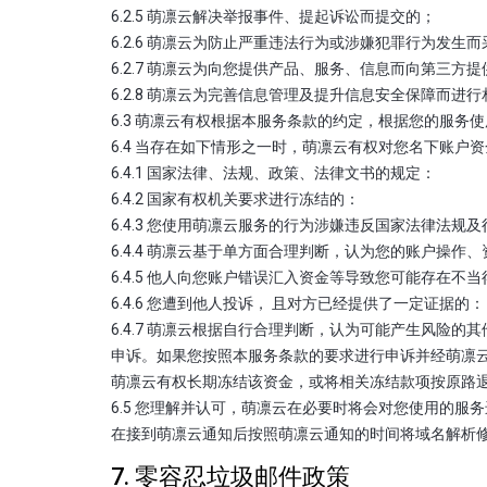
6.2.5 萌凛云解决举报事件、提起诉讼而提交的；
6.2.6 萌凛云为防止严重违法行为或涉嫌犯罪行为发生
6.2.7 萌凛云为向您提供产品、服务、信息而向第三
6.2.8 萌凛云为完善信息管理及提升信息安全保障而进
6.3 萌凛云有权根据本服务条款的约定，根据您的服
6.4 当存在如下情形之一时，萌凛云有权对您名下账户
6.4.1 国家法律、法规、政策、法律文书的规定：
6.4.2 国家有权机关要求进行冻结的：
6.4.3 您使用萌凛云服务的行为涉嫌违反国家法律法规
6.4.4 萌凛云基于单方面合理判断，认为您的账户操作
6.4.5 他人向您账户错误汇入资金等导致您可能存在不
6.4.6 您遭到他人投诉， 且对方已经提供了一定证据的：
6.4.7 萌凛云根据自行合理判断，认为可能产生风险
申诉。如果您按照本服务条款的要求进行申诉并经萌凛
萌凛云有权长期冻结该资金，或将相关冻结款项按原路
6.5 您理解并认可，萌凛云在必要时将会对您使用的
在接到萌凛云通知后按照萌凛云通知的时间将域名解析修
7. 零容忍垃圾邮件政策