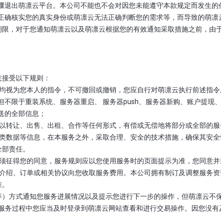
确步骤退出萌凛云平台。本公司不能也不会对因您未能遵守本款规定而发生
云无法正确核实您的真实身份或萌凛云无法正确判断您的需求等，而导致的萌
期限，对于您通知萌凛云以及萌凛云根据您的有效通知采取措施之前，由
意接受以下规则：
令，均视为您本人的指令，不可撤回或撤销，您应自行对萌凛云执行前述指
包括但不限于重装系统、服务器重启、 服务器push、服务器新购、账户提
发送的全部信息；
间接以转让、出售、出租、合作等任何形式，有偿或无偿地将部分或全部的
的各类数据等信息，在本服务之外，采取合理、安全的技术措施，确保其安
全部责任。
而无须征得您的同意，服务规则应以您使用服务时的页面提示为准，您同意
收费介绍、订单或相关协议向您收取服务费用。本公司拥有制订及调整服务
准。
QQ等）方式通知您服务进展情况以及提示您进行下一步的操作，但萌凛云
在服务过程中您应当及时登录到萌凛云网站查看和进行交易操作。因您没有