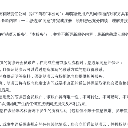
凛科技有限责任公司（以下简称”本公司”）与萌凛云用户共同缔结的对双方
条款内容；一旦您选择”同意”并完成注册，说明您已充分阅读、理解并
下称”萌凛云服务”、”本服务”），并将不断更新服务内容，最新的萌凛云
台提供的萌凛云会员账户，在完成注册或激活流程时，您必须同意并保证：
时的，且保证萌凛云可以通过您所填写的联系方式与您取得联系。
相应的身份证明等资料，否则萌凛云有权拒绝向您提供相关服务。
假的信息，萌凛云将有权向您发出询问或要求改正的通知并保留取消您会员资
利后果。
人可以使用您的萌凛云会员账户，该账户具有唯一性，不可转让、不可赠与、
将承担因此产生的任何直接或间接损失及不利后果。
须对您在该登录名和密码下发生的所有活动（包括但不限于信息披露、发布
和密码，或发生违反保密规定的任何其他情况，您会立即通知萌凛云，并授权