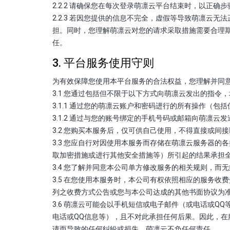
2.2.2 请确保您在每次登录萌凛云平台结束时，以正
2.2.3 若因您提供的信息不完全，虚假等导致萌凛
担。同时，您理解萌凛云对您的请求采取措施需要合理
任。
3. 平台服务使用守则
为有效保障您使用本平台服务的合法权益，您理解并同
3.1 您通过包括但不限于以下方式向萌凛云发出的指
3.1.1 通过您的萌凛云账户和密码进行的所有操作（
3.1.2 通过与您的账号绑定的手机号码或邮箱向萌凛云
3.2 您购买本服务后，仅可供自己使用，不得直接或
3.3 您应自行对因使用本服务而存储在萌凛云服务器
取加密措施或进行其他安全措施等）所引起的结果承担
3.4 您了解并同意本公司单方修改服务的相关规则，
3.5 在您使用本服务时，本公司有权依照相应的服务
列之收费方式公告或您与本公司达成的其他书面协议为
3.6 萌凛云可能会以手机短信或电子邮件（或电话或
电话或QQ信息等），且不对此承担任何后果。因此，
请而导致的任何纠纷或损失，萌凛云不负任何责任。