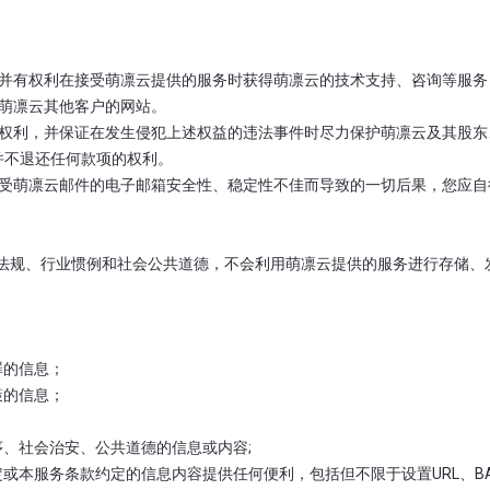
务，并有权利在接受萌凛云提供的服务时获得萌凛云的技术支持、咨询等服
及萌凛云其他客户的网站。
合法权利，并保证在发生侵犯上述权益的违法事件时尽力保护萌凛云及其股
并不退还任何款项的权利。
于接受萌凛云邮件的电子邮箱安全性、稳定性不佳而导致的一切后果，您应
法律法规、行业惯例和社会公共道德，不会利用萌凛云提供的服务进行存储
犯罪的信息；
政策的信息；
会秩序、社会治安、公共道德的信息或内容;
家规定或本服务条款约定的信息内容提供任何便利，包括但不限于设置URL、BA