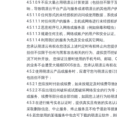
4.5.1.0.9 不应大量占用萌凛云计算资源（包括
响，导致萌凛云平台产品与服务或者萌凛云的其他用户
4.5.1.1.0 任何形式的未经授权的访问或使用数据，系
4.5.1.1.1 对任何用户的服务，主机或网络进行未经授权
4.5.1.1.2 恶意程序引入网络或服务器（例如病毒和蠕
4.5.1.1.3 规避任何主机，网络或账户的用户和安全认证
4.5.1.1.4 利用我们的服务为危及安全或其它网站。
您承认萌凛云有权在您违反上述约定时有权终止向您提
括但不仅限于任何与黑客攻击相关的行为、虚拟货币挖矿
况下对外开放。 您保证注册时使用的手机号码、邮箱、
的业务不会遭受大规模DDOS攻击。您承认萌凛云有权
4.5.2 使用萌凛云产品或服务时，应遵守您与萌凛云签订
包括但不限于：
4.5.2.1 您应按时付款或续费，如未按规定及时续费导
4.5.2.2 不应出现任何破坏或试图破坏网络安全的
或服务、续费等部分或全部功能，如因您上述行为给萌
4.5.3 在进行账号实名认证时，提供真实且有效的
采取删除信息、中止服务、终止服务且不给予退款等措
4.6 若您使用的某项服务中包含可下载的萌凛云软件