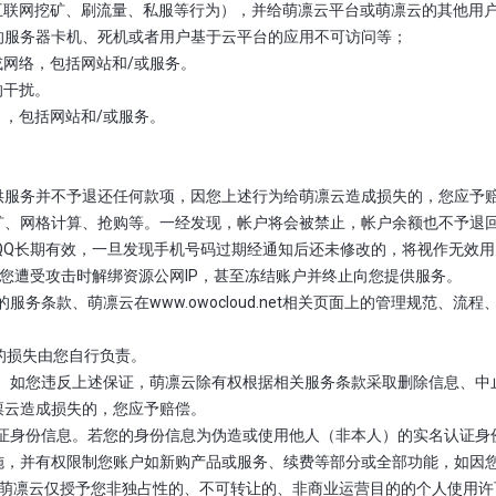
但不限于互联网挖矿、刷流量、私服等行为），并给萌凛云平台或萌凛云的其
的服务器卡机、死机或者用户基于云平台的应用不可访问等；
统或网络，包括网站和/或服务。
的干扰。
虫），包括网站和/或服务。
。
供服务并不予退还任何款项，因您上述行为给萌凛云造成损失的，您应予赔
、网格计算、抢购等。一经发现，帐户将会被禁止，帐户余额也不予退回。
QQ长期有效，一旦发现手机号码过期经通知后还未修改的，将视作无效用
在您遭受攻击时解绑资源公网IP，甚至冻结账户并终止向您提供服务。
的服务条款、萌凛云在www.owocloud.net相关页面上的管理规范
致的损失由您自行负责。
行为等； 如您违反上述保证，萌凛云除有权根据相关服务条款采取删除信息
凛云造成损失的，您应予赔偿。
实名认证身份信息。若您的身份信息为伪造或使用他人（非本人）的实名认证
施，并有权限制您账户如新购产品或服务、续费等部分或全部功能，如因
，则萌凛云仅授予您非独占性的、不可转让的、非商业运营目的的个人使用