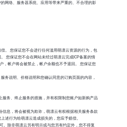
他用户的网络、服务器系统、应用等带来严重的、不合理的影
偿。 您保证您不会进行任何滥用萌凛云资源的行为，包
 您保证您不会在网站未经过萌凛云完成ICP备案的情
户，帐户将会被禁止，帐户余额也不予退回。 您保证您
、流程、服务说明、价格说明和您确认同意的订购页面的内容，
、中止服务、终止服务的措施，并有权限制您账户如新购产品
身份信息，将会被视为欺诈，萌凛云有权根据相关服务条款
您上述行为给萌凛云造成损失的，您应予赔偿。
许可。除非萌凛云另有明示或与您另有约定外，您不得复