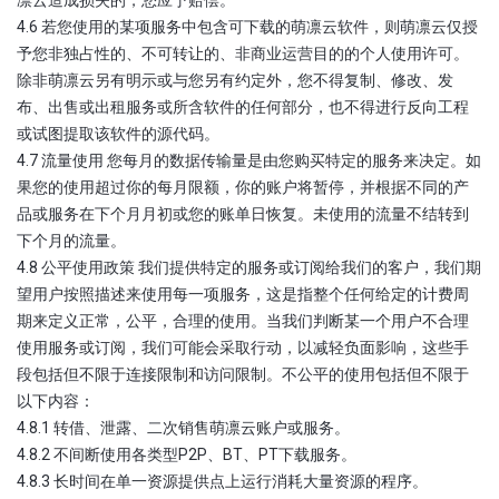
4.6 若您使用的某项服务中包含可下载的萌凛云软件，则萌凛云仅授
予您非独占性的、不可转让的、非商业运营目的的个人使用许可。
除非萌凛云另有明示或与您另有约定外，您不得复制、修改、发
布、出售或出租服务或所含软件的任何部分，也不得进行反向工程
或试图提取该软件的源代码。
4.7 流量使用 您每月的数据传输量是由您购买特定的服务来决定。如
果您的使用超过你的每月限额，你的账户将暂停，并根据不同的产
品或服务在下个月月初或您的账单日恢复。未使用的流量不结转到
下个月的流量。
4.8 公平使用政策 我们提供特定的服务或订阅给我们的客户，我们期
望用户按照描述来使用每一项服务，这是指整个任何给定的计费周
期来定义正常，公平，合理的使用。当我们判断某一个用户不合理
使用服务或订阅，我们可能会采取行动，以减轻负面影响，这些手
段包括但不限于连接限制和访问限制。不公平的使用包括但不限于
以下内容：
4.8.1 转借、泄露、二次销售萌凛云账户或服务。
4.8.2 不间断使用各类型P2P、BT、PT下载服务。
4.8.3 长时间在单一资源提供点上运行消耗大量资源的程序。