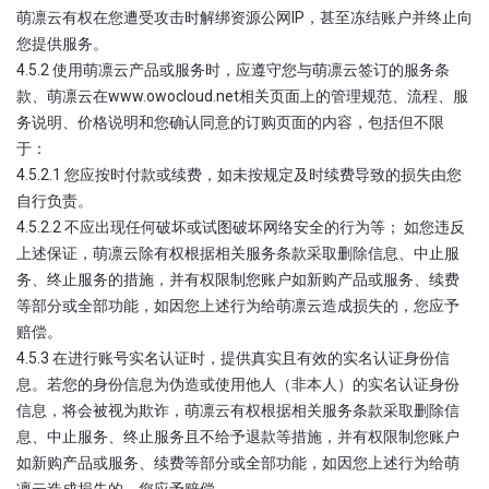
萌凛云有权在您遭受攻击时解绑资源公网IP，甚至冻结账户并终止向
您提供服务。
4.5.2 使用萌凛云产品或服务时，应遵守您与萌凛云签订的服务条
款、萌凛云在www.owocloud.net相关页面上的管理规范、流程、服
务说明、价格说明和您确认同意的订购页面的内容，包括但不限
于：
4.5.2.1 您应按时付款或续费，如未按规定及时续费导致的损失由您
自行负责。
4.5.2.2 不应出现任何破坏或试图破坏网络安全的行为等； 如您违反
上述保证，萌凛云除有权根据相关服务条款采取删除信息、中止服
务、终止服务的措施，并有权限制您账户如新购产品或服务、续费
等部分或全部功能，如因您上述行为给萌凛云造成损失的，您应予
赔偿。
4.5.3 在进行账号实名认证时，提供真实且有效的实名认证身份信
息。若您的身份信息为伪造或使用他人（非本人）的实名认证身份
信息，将会被视为欺诈，萌凛云有权根据相关服务条款采取删除信
息、中止服务、终止服务且不给予退款等措施，并有权限制您账户
如新购产品或服务、续费等部分或全部功能，如因您上述行为给萌
凛云造成损失的，您应予赔偿。