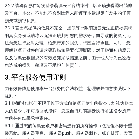
2.2.2 请确保您在每次登录萌凛云平台结束时，以正确步骤退出萌凛
云平台。本公司不能也不会对因您未能遵守本款规定而发生的任何
损失或损毁负责。
2.2.3 若因您提供的信息不完全，虚假等导致萌凛云无法正确核实您
的真实身份或萌凛云无法正确判断您的需求等，而导致的萌凛云无
法为您进行及时处理，给您带来的损失，您应自行承担。同时，您
理解萌凛云对您的请求采取措施需要合理期限，对于您通知萌凛云
以及萌凛云根据您的有效通知采取措施之前，由于他人行为已经给
您造成的损失，萌凛云不承担任何责任。
3. 平台服务使用守则
为有效保障您使用本平台服务的合法权益，您理解并同意接受以下
规则：
3.1 您通过包括但不限于以下方式向萌凛云发出的指令，均视为您本
人的指令，不可撤回或撤销，您应自行对萌凛云执行前述指令所产
生的任何结果承担责任。
3.1.1 通过您的萌凛云账户和密码进行的所有操作（包括但不限于重
装系统、服务器重启、 服务器push、服务器新购、账户提现、发票