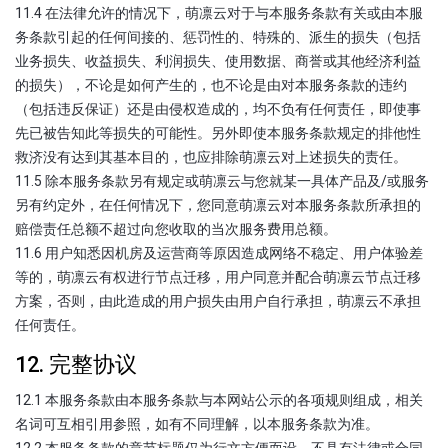
11.4 在法律允许的情况下，萌凛云对于与本服务条款有关或由本服
务条款引起的任何间接的、惩罚性的、特殊的、派生的损失（包括
业务损失、收益损失、利润损失、使用数据、商誉或其他经济利益
的损失），不论是如何产生的，也不论是由对本服务条款的违约
（包括违反保证）还是由侵权造成的，均不负有任何责任，即使事
先已被告知此等损失的可能性。另外即使本服务条款规定的排他性
救济没有达到其基本目的，也应排除萌凛云对上述损失的责任。
11.5 除本服务条款另有规定或萌凛云与您就某一具体产品及/或服务
另有约定外，在任何情况下，您同意萌凛云对本服务条款所承担的
赔偿责任总额不超过向您收取的当次服务费用总额。
11.6 用户知悉因机房及运营商等原因造成网络不稳定、用户体验差
等的，萌凛云有权进行节点迁移，用户同意并配合萌凛云节点迁移
方案，否则，由此造成的用户损失由用户自行承担，萌凛云不承担
任何责任。
12. 完整协议
12.1 本服务条款由本服务条款与本网站公示的各项规则组成，相关
名词可互相引用参照，如有不同理解，以本服务条款为准。
12.2 本服务条款的章节标题仅为行文方便而设，不具有法律或合同