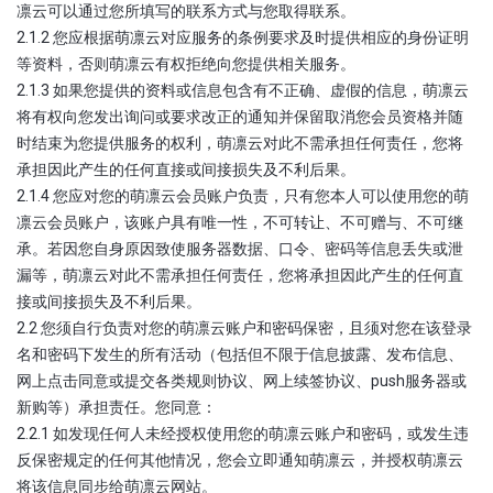
凛云可以通过您所填写的联系方式与您取得联系。
2.1.2 您应根据萌凛云对应服务的条例要求及时提供相应的身份证明
等资料，否则萌凛云有权拒绝向您提供相关服务。
2.1.3 如果您提供的资料或信息包含有不正确、虚假的信息，萌凛云
将有权向您发出询问或要求改正的通知并保留取消您会员资格并随
时结束为您提供服务的权利，萌凛云对此不需承担任何责任，您将
承担因此产生的任何直接或间接损失及不利后果。
2.1.4 您应对您的萌凛云会员账户负责，只有您本人可以使用您的萌
凛云会员账户，该账户具有唯一性，不可转让、不可赠与、不可继
承。若因您自身原因致使服务器数据、口令、密码等信息丢失或泄
漏等，萌凛云对此不需承担任何责任，您将承担因此产生的任何直
接或间接损失及不利后果。
2.2 您须自行负责对您的萌凛云账户和密码保密，且须对您在该登录
名和密码下发生的所有活动（包括但不限于信息披露、发布信息、
网上点击同意或提交各类规则协议、网上续签协议、push服务器或
新购等）承担责任。您同意：
2.2.1 如发现任何人未经授权使用您的萌凛云账户和密码，或发生违
反保密规定的任何其他情况，您会立即通知萌凛云，并授权萌凛云
将该信息同步给萌凛云网站。