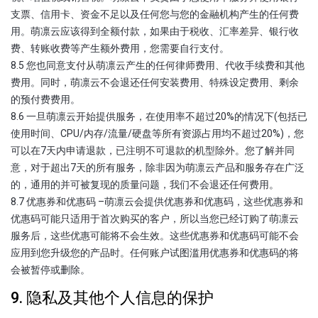
支票、信用卡、资金不足以及任何您与您的金融机构产生的任何费
用。萌凛云应该得到全额付款，如果由于税收、汇率差异、银行收
费、转账收费等产生额外费用，您需要自行支付。
8.5 您也同意支付从萌凛云产生的任何律师费用、代收手续费和其他
费用。同时，萌凛云不会退还任何安装费用、特殊设定费用、剩余
的预付费费用。
8.6 一旦萌凛云开始提供服务，在使用率不超过20%的情况下(包括已
使用时间、CPU/内存/流量/硬盘等所有资源占用均不超过20%)，您
可以在7天内申请退款，已注明不可退款的机型除外。您了解并同
意，对于超出7天的所有服务，除非因为萌凛云产品和服务存在广泛
的，通用的并可被复现的质量问题，我们不会退还任何费用。
8.7 优惠券和优惠码 –萌凛云会提供优惠券和优惠码，这些优惠券和
优惠码可能只适用于首次购买的客户，所以当您已经订购了萌凛云
服务后，这些优惠可能将不会生效。这些优惠券和优惠码可能不会
应用到您升级您的产品时。任何账户试图滥用优惠券和优惠码的将
会被暂停或删除。
9. 隐私及其他个人信息的保护