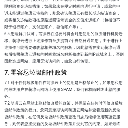
即解除资金冻结措施；如果您未在规定时间内进行申请，或您的申
诉未能通过萌凛云审核的，则您确认萌凛云有权长期冻结该资金，
或将相关冻结款项按原路退回该笔资金的充值来源账户（包括但不
限于银行账户、支付宝账户、微信账户等）。
6.5 您理解并认可，萌凛云在必要时将会对您使用的服务进行机房迁
移。萌凛云进行上述操作前至少提前7个自然日通知您，由于进行上
述操作可能需要修改您相关域名的解析，因此您需在接到萌凛云通
知后按照萌凛云通知的时间将域名解析修改到新的IP或域名上，否则
因此造成网站、应用无法访问的，由您自行负责。
7. 零容忍垃圾邮件政策
7.1 对于任何垃圾邮件在萌凛云上的使用是严格禁止的，如果您和您
的最终用户在萌凛云网络上使用 SPAM，我们有权随时终止您的服
务。
7.2 萌凛云在网站上张贴修改后的政策，并保留在任何时间修改反垃
圾邮件政策的权力。您同意定期访问萌凛云网站并查看最新的反垃
圾邮件政策，在任何反垃圾邮件政策更改日志后继续使用萌凛云服
务，则代表您接受新的反垃圾邮件政策并受到它的约束。如果最终