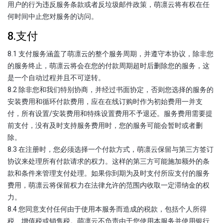
用户的行为违反服务条款或者反垃圾邮件政策，萌凛云将有权在任
何时间中止您对服务的访问。
8.支付
8.1 支付服务涵盖了萌凛云的整个服务周期，并遵守本协议，除非您
的服务终止，萌凛云将会在您的付款周期超时后删除您的服务，这
是一个自动过程并且不可逆转。
8.2 除非您和我们特别协商，并经过书面协定，否则您选择的服务的
安装费用和循环付款费用，应在在线订购时作为初始费用一并支
付，所有设置/安装费用和特殊设置费用不予退还。服务费用需要提
前支付，没有及时支持服务费用时，您的服务可能会暂时或者删
除。
8.3 在注册时，您必须选择一个付款方式，萌凛云保留与第三方签订
协议来处理所有付款请求的权力。这样的第三方可能施加额外的条
款和条件来管理支付处理。如果你到期为及时支付所应支付的服务
费用，萌凛云将保留权力在法律允许的范围内收取一定滞纳金的权
力。
8.4 您同意支付任何由于使用本服务而造成的税款，包括个人所得
税、增值税或销售税。萌凛云不负责由于您使用本服务并使用银行