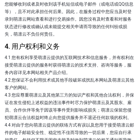
您能够收到或者及时收到该手机短信或电子邮件（或电话或QQ信息
等），且不对此承担任何后果。因此，在服务过程中您应当及时登
录到萌凛云网站查看和进行交易操作。因您没有及时查看和对服务
状态进行修改或确认或未能提交相关申请而导致的任何纠纷或损
失，萌凛云不负任何责任。
4. 用户权利和义务
4.1 您有权利享受萌凛云提供的互联网技术和信息服务，并有权利在
接受萌凛云提供的服务时获得萌凛云的技术支持、咨询等服务，服
务内容详见本网站相关产品介绍。
4.2 您保证不会利用技术或其他手段破坏或扰乱本网站及萌凛云其他
客户的网站。
4.3 您应尊重萌凛云及其他第三方的知识产权和其他合法权利，并保
证在发生侵犯上述权益的违法事件时尽力保护萌凛云及其股东、雇
员、合作伙伴等免于因该等事件受到影响或损失；萌凛云保留您侵
犯萌凛云合法权益时终止向您提供服务并不退还任何款项的权利。
4.4 对由于您向萌凛云提供的联络方式有误以及您用于接受萌凛云邮
件的电子邮箱安全性、稳定性不佳而导致的一切后果，您应自行承
担责任，包括但不限于因您未能及时收到萌凛云的相关通知而导致