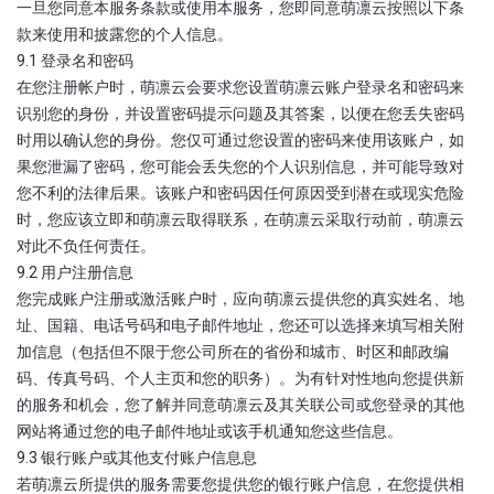
一旦您同意本服务条款或使用本服务，您即同意萌凛云按照以下条
款来使用和披露您的个人信息。
9.1 登录名和密码
在您注册帐户时，萌凛云会要求您设置萌凛云账户登录名和密码来
识别您的身份，并设置密码提示问题及其答案，以便在您丢失密码
时用以确认您的身份。您仅可通过您设置的密码来使用该账户，如
果您泄漏了密码，您可能会丢失您的个人识别信息，并可能导致对
您不利的法律后果。该账户和密码因任何原因受到潜在或现实危险
时，您应该立即和萌凛云取得联系，在萌凛云采取行动前，萌凛云
对此不负任何责任。
9.2 用户注册信息
您完成账户注册或激活账户时，应向萌凛云提供您的真实姓名、地
址、国籍、电话号码和电子邮件地址，您还可以选择来填写相关附
加信息（包括但不限于您公司所在的省份和城市、时区和邮政编
码、传真号码、个人主页和您的职务）。为有针对性地向您提供新
的服务和机会，您了解并同意萌凛云及其关联公司或您登录的其他
网站将通过您的电子邮件地址或该手机通知您这些信息。
9.3 银行账户或其他支付账户信息息
若萌凛云所提供的服务需要您提供您的银行账户信息，在您提供相