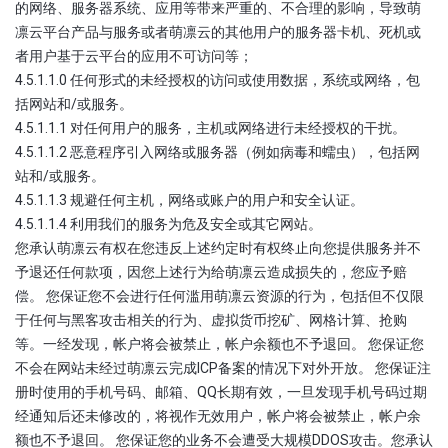
的网络、服务器系统、应用等带来严重的、不合理的影响，导致萌
凛云平台产品与服务或者萌凛云的其他用户的服务器卡机、死机或
者用户基于云平台的应用不可访问等；
4.5.1.1.0 任何形式的未经授权的访问或使用数据，系统或网络，包
括网站和/或服务。
4.5.1.1.1 对任何用户的服务，主机或网络进行未经授权的干扰。
4.5.1.1.2 恶意程序引入网络或服务器（例如病毒和蠕虫），包括网
站和/或服务。
4.5.1.1.3 规避任何主机，网络或账户的用户和安全认证。
4.5.1.1.4 利用我们的服务为危及安全或其它网站。
您承认萌凛云有权在您违反上述约定时有权终止向您提供服务并不
予退还任何款项，因您上述行为给萌凛云造成损失的，您应予赔
偿。 您保证您不会进行任何滥用萌凛云资源的行为，包括但不仅限
于任何与黑客攻击相关的行为、虚拟货币挖矿、网格计算、抢购
等。一经发现，帐户将会被禁止，帐户余额也不予退回。 您保证您
不会在网站未经过萌凛云完成ICP备案的情况下对外开放。 您保证注
册时使用的手机号码、邮箱、QQ长期有效，一旦发现手机号码过期
经通知后还未修改的，将视作无效用户，帐户将会被禁止，帐户余
额也不予退回。 您保证您的业务不会遭受大规模DDOS攻击。您承认