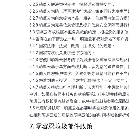
6.2.5 萌凛云解决举报事件、提起诉讼而提交的；
6.2.6 萌凛云为防止严重违法行为或涉嫌犯罪行为发生
6.2.7 萌凛云为向您提供产品、服务、信息而向第三
6.2.8 萌凛云为完善信息管理及提升信息安全保障而进
6.3 萌凛云有权根据本服务条款的约定，根据您的服
6.4 当存在如下情形之一时，萌凛云有权对您名下账户
6.4.1 国家法律、法规、政策、法律文书的规定：
6.4.2 国家有权机关要求进行冻结的：
6.4.3 您使用萌凛云服务的行为涉嫌违反国家法律法规
6.4.4 萌凛云基于单方面合理判断，认为您的账户操作
6.4.5 他人向您账户错误汇入资金等导致您可能存在不
6.4.6 您遭到他人投诉， 且对方已经提供了一定证据的：
6.4.7 萌凛云根据自行合理判断，认为可能产生风险
申诉。如果您按照本服务条款的要求进行申诉并经萌凛
萌凛云有权长期冻结该资金，或将相关冻结款项按原路
6.5 您理解并认可，萌凛云在必要时将会对您使用的
在接到萌凛云通知后按照萌凛云通知的时间将域名解析修
7. 零容忍垃圾邮件政策