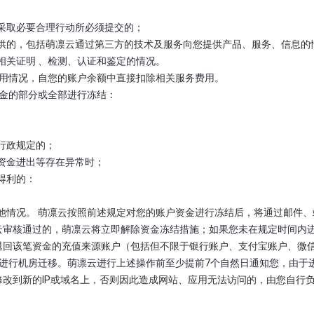
而采取必要合理行动所必须提交的；
方提供的，包括萌凛云通过第三方的技术及服务向您提供产品、服务、信息的
行相关证明 、检测、认证和鉴定的情况。
务使用情况，自您的账户余额中直接扣除相关服务费用。
资金的部分或全部进行冻结：
及行政规定的；
、资金进出等存在异常时；
当得利的：
的其他情况。 萌凛云按照前述规定对您的账户资金进行冻结后，将通过邮
云审核通过的，萌凛云将立即解除资金冻结措施；如果您未在规定时间内
退回该笔资金的充值来源账户（包括但不限于银行账户、支付宝账户、微
服务进行机房迁移。萌凛云进行上述操作前至少提前7个自然日通知您，由
改到新的IP或域名上，否则因此造成网站、应用无法访问的，由您自行