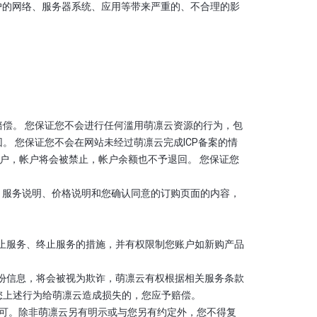
他用户的网络、服务器系统、应用等带来严重的、不合理的影
偿。 您保证您不会进行任何滥用萌凛云资源的行为，包
 您保证您不会在网站未经过萌凛云完成ICP备案的情
户，帐户将会被禁止，帐户余额也不予退回。 您保证您
、流程、服务说明、价格说明和您确认同意的订购页面的内容，
、中止服务、终止服务的措施，并有权限制您账户如新购产品
身份信息，将会被视为欺诈，萌凛云有权根据相关服务条款
您上述行为给萌凛云造成损失的，您应予赔偿。
许可。除非萌凛云另有明示或与您另有约定外，您不得复