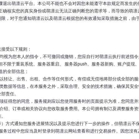
确步骤退出萌凛云平台。本公司不能也不会对因您未能遵守本款规定而发生
云无法正确核实您的真实身份或萌凛云无法正确判断您的需求等，而导致的萌
期限，对于您通知萌凛云以及萌凛云根据您的有效通知采取措施之前，由
意接受以下规则：
令，均视为您本人的指令，不可撤回或撤销，您应自行对萌凛云执行前述指
包括但不限于重装系统、服务器重启、 服务器push、服务器新购、账户提
发送的全部信息；
间接以转让、出售、出租、合作等任何形式，有偿或无偿地将部分或全部的
的各类数据等信息，在本服务之外，采取合理、安全的技术措施，确保其安
全部责任。
而无须征得您的同意，服务规则应以您使用服务时的页面提示为准，您同意
收费介绍、订单或相关协议向您收取服务费用。本公司拥有制订及调整服务
准。
QQ等）方式通知您服务进展情况以及提示您进行下一步的操作，但萌凛云
在服务过程中您应当及时登录到萌凛云网站查看和进行交易操作。因您没有