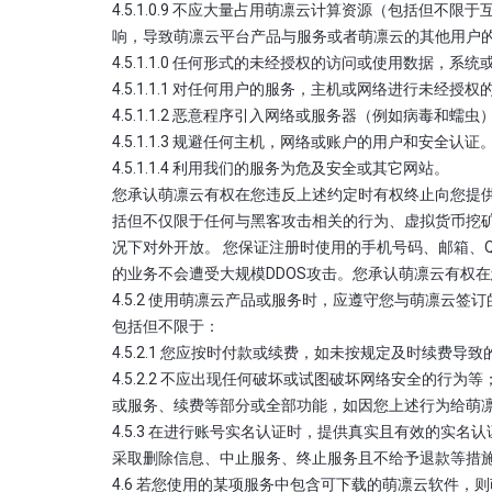
4.5.1.0.9 不应大量占用萌凛云计算资源（包括
响，导致萌凛云平台产品与服务或者萌凛云的其他用户
4.5.1.1.0 任何形式的未经授权的访问或使用数据，系
4.5.1.1.1 对任何用户的服务，主机或网络进行未经授权
4.5.1.1.2 恶意程序引入网络或服务器（例如病毒和蠕
4.5.1.1.3 规避任何主机，网络或账户的用户和安全认证
4.5.1.1.4 利用我们的服务为危及安全或其它网站。
您承认萌凛云有权在您违反上述约定时有权终止向您提
括但不仅限于任何与黑客攻击相关的行为、虚拟货币挖矿
况下对外开放。 您保证注册时使用的手机号码、邮箱、
的业务不会遭受大规模DDOS攻击。您承认萌凛云有权
4.5.2 使用萌凛云产品或服务时，应遵守您与萌凛云签订
包括但不限于：
4.5.2.1 您应按时付款或续费，如未按规定及时续费导
4.5.2.2 不应出现任何破坏或试图破坏网络安全的
或服务、续费等部分或全部功能，如因您上述行为给萌
4.5.3 在进行账号实名认证时，提供真实且有效的
采取删除信息、中止服务、终止服务且不给予退款等措
4.6 若您使用的某项服务中包含可下载的萌凛云软件