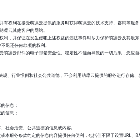
务，并有权利在接受萌凛云提供的服务时获得萌凛云的技术支持、咨询等服
及萌凛云其他客户的网站。
合法权利，并保证在发生侵犯上述权益的违法事件时尽力保护萌凛云及其股
并不退还任何款项的权利。
于接受萌凛云邮件的电子邮箱安全性、稳定性不佳而导致的一切后果，您应
法律法规、行业惯例和社会公共道德，不会利用萌凛云提供的服务进行存储
犯罪的信息；
政策的信息；
会秩序、社会治安、公共道德的信息或内容;
家规定或本服务条款约定的信息内容提供任何便利，包括但不限于设置URL、BA