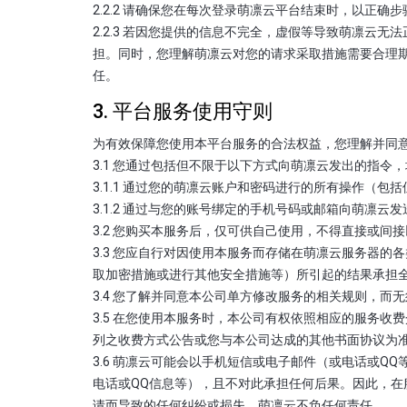
2.2.2 请确保您在每次登录萌凛云平台结束时，以正
2.2.3 若因您提供的信息不完全，虚假等导致萌凛
担。同时，您理解萌凛云对您的请求采取措施需要合理
任。
3. 平台服务使用守则
为有效保障您使用本平台服务的合法权益，您理解并同
3.1 您通过包括但不限于以下方式向萌凛云发出的指
3.1.1 通过您的萌凛云账户和密码进行的所有操作（
3.1.2 通过与您的账号绑定的手机号码或邮箱向萌凛云
3.2 您购买本服务后，仅可供自己使用，不得直接或
3.3 您应自行对因使用本服务而存储在萌凛云服务器
取加密措施或进行其他安全措施等）所引起的结果承担
3.4 您了解并同意本公司单方修改服务的相关规则，
3.5 在您使用本服务时，本公司有权依照相应的服务
列之收费方式公告或您与本公司达成的其他书面协议为
3.6 萌凛云可能会以手机短信或电子邮件（或电话或
电话或QQ信息等），且不对此承担任何后果。因此，
请而导致的任何纠纷或损失，萌凛云不负任何责任。