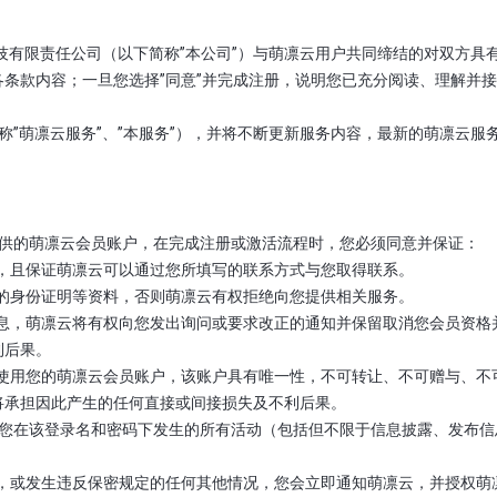
凛科技有限责任公司（以下简称”本公司”）与萌凛云用户共同缔结的对双方
条款内容；一旦您选择”同意”并完成注册，说明您已充分阅读、理解并
下称”萌凛云服务”、”本服务”），并将不断更新服务内容，最新的萌凛云
台提供的萌凛云会员账户，在完成注册或激活流程时，您必须同意并保证：
时的，且保证萌凛云可以通过您所填写的联系方式与您取得联系。
相应的身份证明等资料，否则萌凛云有权拒绝向您提供相关服务。
假的信息，萌凛云将有权向您发出询问或要求改正的通知并保留取消您会员资
利后果。
人可以使用您的萌凛云会员账户，该账户具有唯一性，不可转让、不可赠与、
将承担因此产生的任何直接或间接损失及不利后果。
须对您在该登录名和密码下发生的所有活动（包括但不限于信息披露、发布
和密码，或发生违反保密规定的任何其他情况，您会立即通知萌凛云，并授权