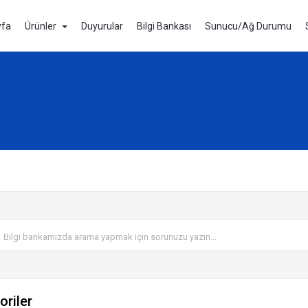
yfa
Ürünler
Duyurular
Bilgi Bankası
Sunucu/Ağ Durumu
oriler