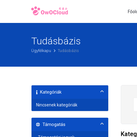
Főol
Tudásbázis
Ügyfélkapu
Tudásbázis
Kategóriák
Nincsenek kategóriák
Támogatás
Kateg