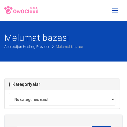
Toggl
naviga
Məlumat bazası
Azerbaijan Hosting Provider
Məlumat bazası
Kateqoriyalar