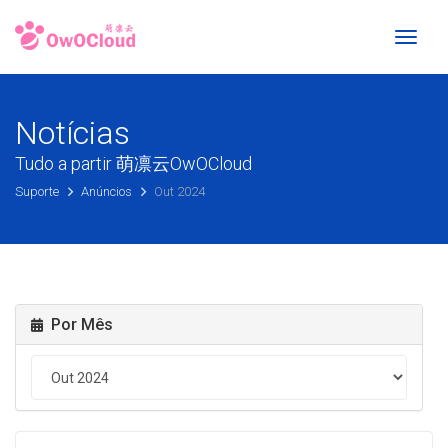
Toggl
naviga
Notícias
Tudo a partir 萌凛云OwOCloud
Suporte
Anúncios
Out 2024
Por Mês