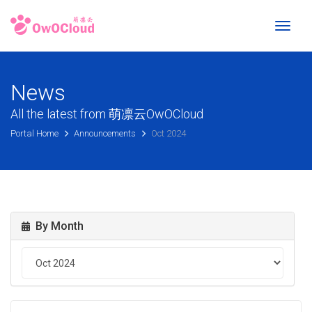
Toggl
naviga
News
All the latest from 萌凛云OwOCloud
Portal Home
Announcements
Oct 2024
By Month