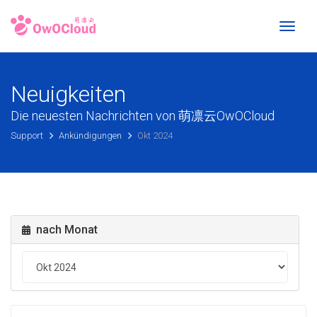
Toggl
naviga
Neuigkeiten
Die neuesten Nachrichten von 萌凛云OwOCloud
Support
Ankündigungen
Okt 2024
nach Monat