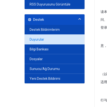
RSS Duyurusunu Görüntüle
读
Destek
问
登录
Destek Bildirimlerim
Duyurular
意，
Bilgi Bankası
Dosyalar
Sunucu/Ağ Durumu
（以
Yeni Destek Bildirimi
适
行