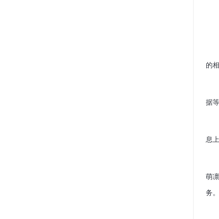
的
据
息
萌
务