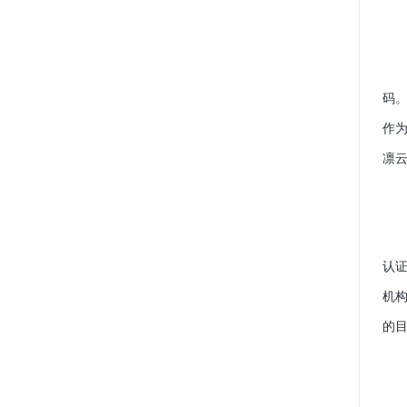
码
作
凛
认
机
的