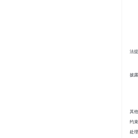
法
披
其
约
处