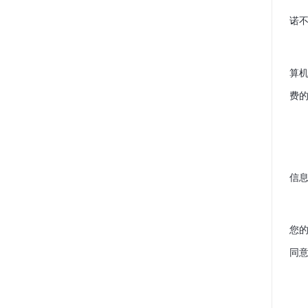
诺
算机
费
信
您
同