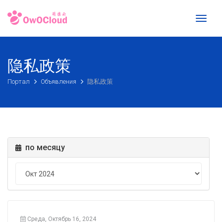
Toggl
naviga
隐私政策
Портал
Объявления
隐私政策
по месяцу
Среда, Октябрь 16, 2024