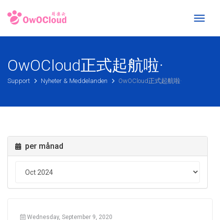
Toggl
naviga
OwOCloud正式起航啦·
Support
Nyheter & Meddelanden
OwOCloud正式起航啦·
per månad
Wednesday, September 9, 2020