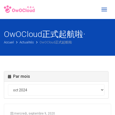
Toggl
naviga
OwOCloud正式起航啦·
Accueil
Actualités
OwOCloud正式起航啦·
Par mois
mercredi, septembre 9, 2020