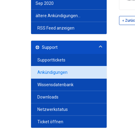
Sep 2020
ältere Ankündigungen...
« Zurüc
RSS Feed anzeigen
Support
Supporttickets
Ankündigungen
Wissensdatenbank
Downloads
Netzwerkstatus
Ticket öffnen