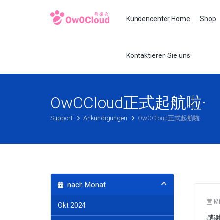
Kundencenter Home
Shop
Kontaktieren Sie uns
OwOCloud正式起航啦·
Support
Ankündigungen
OwOCloud正式起航啦·
nach Monat
Mi
Okt 2024
感谢