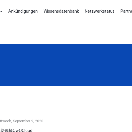
Ankündigungen
Wissensdatenbank
Netzwerkstatus
Partn
ttwoch, September 9, 2020
您选择OwOCloud