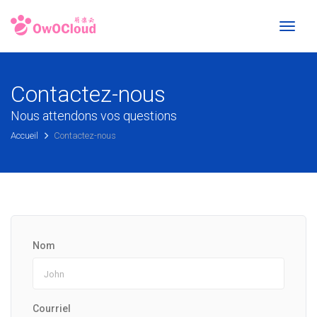
Toggl
naviga
Contactez-nous
Nous attendons vos questions
Accueil
Contactez-nous
Nom
Courriel