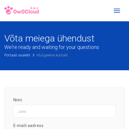
Toggl
naviga
Võta meiega ühendust
We're ready and waiting for your questions
Portaali avaleht
Müügieelne kontakt
Nimi
E-maili aadress