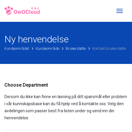
Toggl
naviga
Ny henvendelse
Kundeområdet
Kundeområde
Brukerstøtte
Kontakt brukerstøtte
Choose Department
Dersom du ikke kan finne en løsning på ditt spørsmål eller problem
i vår kunnskapsbase kan du få hjelp ved å kontakte oss. Velg den
avdelingen som passer best fra listen under og send inn din
henvendelse.