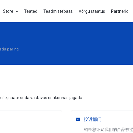
Store
Teated
Teadmistebaas
Võrgu staatus
Partnerid
ada päring
ile, saate seda vastavas osakonnas jagada.
投诉部门
如果您怀疑我们的产品被