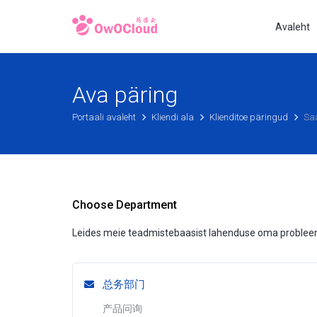
Avaleht
Ava päring
Portaali avaleht
Kliendi ala
Klienditoe päringud
Sa
Choose Department
Leides meie teadmistebaasist lahenduse oma probleem
总务部门
产品问询