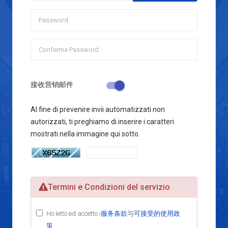
接收营销邮件
Al fine di prevenire invii automatizzati non
autorizzati, ti preghiamo di inserire i caratteri
mostrati nella immagine qui sotto.
Termini e Condizioni del servizio
Ho letto ed accetto i
服务条款
与
可接受的使用政
策