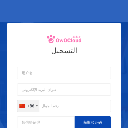
التسجيل
+86
获取验证码