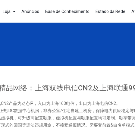
Loja
Anúncios
Base de Conhecimento
Estado da Rede
A
精品网络：上海双线电信CN2及上海联通9
CN2产品为动态IP，入口为上海163电信，出口为上海电信CN2。
 4级正规IDC数据中心机房，非办公室/住宅自建土机房，保障电力供应稳定
供虚拟机，可升级高配置独服，虚拟机配置与独服配置均可定制。独享带宽
何形式的回国等违法违规用途，不接受通报情况。需要套前置&白名单模式