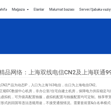
əhifə
Mağaza
Elanlar
Məlumat bazası
Server/Şəbəkə vəziy
精品网络：上海双线电信CN2及上海联通9
CN2产品为动态IP，入口为上海163电信，出口为上海电信CN2。
 4级正规IDC数据中心机房，非办公室/住宅自建土机房，保障电力供应稳定
供虚拟机，可升级高配置独服，虚拟机配置与独服配置均可定制。独享带宽
何形式的回国等违法违规用途，不接受通报情况。需要套前置&白名单模式