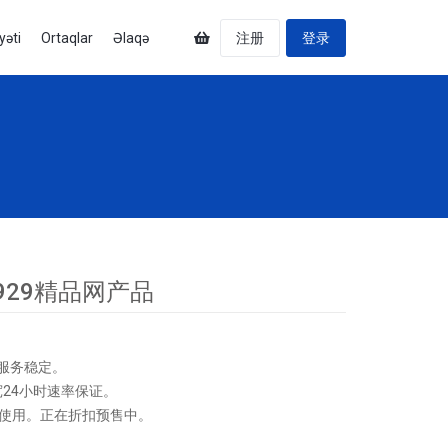
yəti
Ortaqlar
Əlaqə
注册
登录
929精品网产品
与服务稳定。
24小时速率保证。
使用。正在折扣预售中。