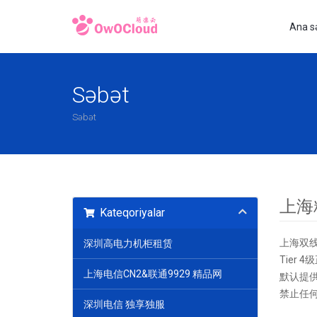
Ana s
Səbət
Səbət
上海
Kateqoriyalar
上海双线
深圳高电力机柜租赁
Tier
上海电信CN2&联通9929 精品网
默认提
禁止任
深圳电信 独享独服