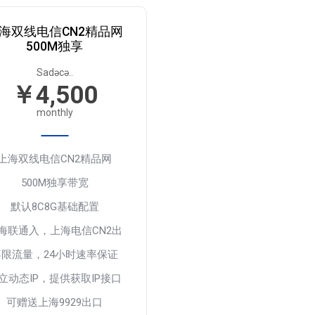
海双线电信CN2精品网
500M独享
Sadəcə..
￥4,500
monthly
上海双线电信CN2精品网
500M独享带宽
默认8C8G基础配置
海联通入，上海电信CN2出
不限流量，24小时速率保证
立动态IP，提供获取IP接口
可赠送上海9929出口