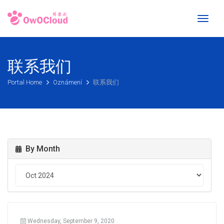
Toggl
naviga
联系我们
Portal Home
Oznámení
联系我们
By Month
Wednesday, September 9, 2020