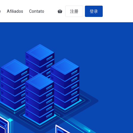
e
Afiliados
Contato
注册
登录