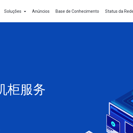
Soluções
Anúncios
Base de Conhecimento
Status da Red
机柜服务
维