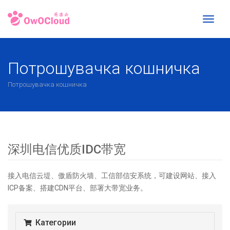
Toggl
naviga
Потрошувачка кошничка
Потрошувачка кошничка
深圳电信优质IDC带宽
接入电信云堤、傲盾防火墙、工信部信安系统，可建设网站、接入
ICP备案、搭建CDN平台、部署大带宽业务。
Категории